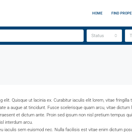
HOME
FIND PROPE
Status
T
lit. Quisque ut lacinia ex. Curabitur iaculis elit lorem, vitae fringilla
ate a augue at tincidunt. Fusce scelerisque quam arcu, vitae dictum
raesent et dictum ante. Proin sed ipsum non nisl pretium tempus qu
nisl interdum arcu.
u iaculis sem euismod nec. Nulla facilisis est vitae enim dictum posue