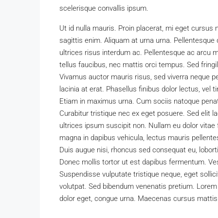
scelerisque convallis ipsum.
Ut id nulla mauris. Proin placerat, mi eget cursus 
sagittis enim. Aliquam at urna urna. Pellentesque 
ultrices risus interdum ac. Pellentesque ac arcu 
tellus faucibus, nec mattis orci tempus. Sed fringilla
Vivamus auctor mauris risus, sed viverra neque pe
lacinia at erat. Phasellus finibus dolor lectus, vel t
Etiam in maximus urna. Cum sociis natoque penati
Curabitur tristique nec ex eget posuere. Sed elit la
ultrices ipsum suscipit non. Nullam eu dolor vitae
magna in dapibus vehicula, lectus mauris pellent
Duis augue nisi, rhoncus sed consequat eu, loborti
Donec mollis tortor ut est dapibus fermentum. Vest
Suspendisse vulputate tristique neque, eget solli
volutpat. Sed bibendum venenatis pretium. Lorem ip
dolor eget, congue urna. Maecenas cursus mattis 