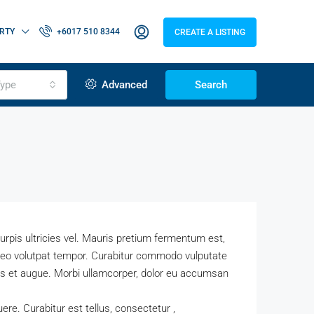
RTY
+6017 510 8344
CREATE A LISTING
ype
Advanced
Search
 turpis ultricies vel. Mauris pretium fermentum est,
 leo volutpat tempor. Curabitur commodo vulputate
is et augue. Morbi ullamcorper, dolor eu accumsan
re. Curabitur est tellus, consectetur ,