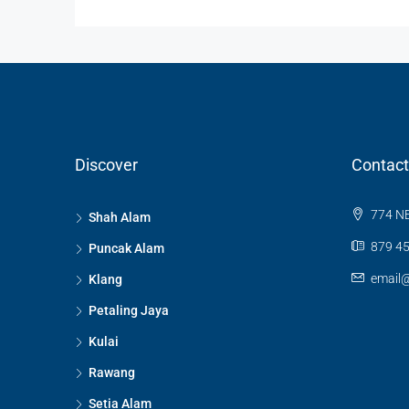
Discover
Contact
774 NE
Shah Alam
879 45
Puncak Alam
email
Klang
Petaling Jaya
Kulai
Rawang
Setia Alam