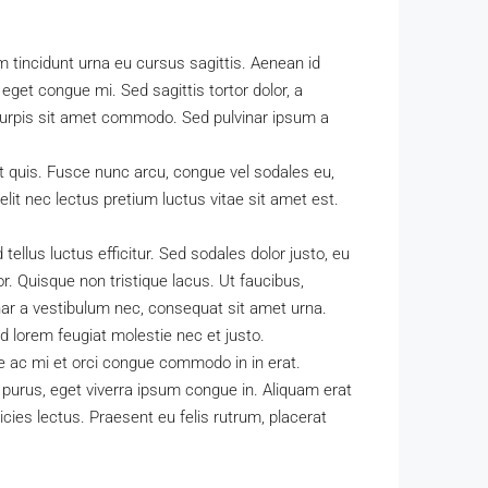
am tincidunt urna eu cursus sagittis. Aenean id
eget congue mi. Sed sagittis tortor dolor, a
a turpis sit amet commodo. Sed pulvinar ipsum a
t quis. Fusce nunc arcu, congue vel sodales eu,
t elit nec lectus pretium luctus vitae sit amet est.
 tellus luctus efficitur. Sed sodales dolor justo, eu
r. Quisque non tristique lacus. Ut faucibus,
ar a vestibulum nec, consequat sit amet urna.
d lorem feugiat molestie nec et justo.
que ac mi et orci congue commodo in in erat.
 purus, eget viverra ipsum congue in. Aliquam erat
cies lectus. Praesent eu felis rutrum, placerat