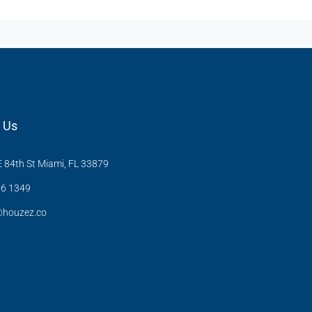
 Us
 84th St Miami, FL 33879
6 1349
@houzez.co