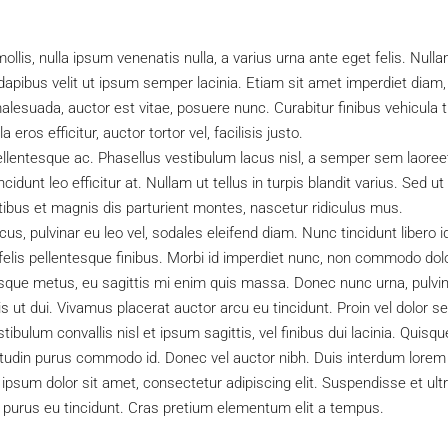
mollis, nulla ipsum venenatis nulla, a varius urna ante eget felis. Null
dapibus velit ut ipsum semper lacinia. Etiam sit amet imperdiet diam, 
malesuada, auctor est vitae, posuere nunc. Curabitur finibus vehicul
 eros efficitur, auctor tortor vel, facilisis justo.
llentesque ac. Phasellus vestibulum lacus nisl, a semper sem laoree
incidunt leo efficitur at. Nullam ut tellus in turpis blandit varius. Sed u
bus et magnis dis parturient montes, nascetur ridiculus mus.
cus, pulvinar eu leo vel, sodales eleifend diam. Nunc tincidunt libero id
 felis pellentesque finibus. Morbi id imperdiet nunc, non commodo dolo
esque metus, eu sagittis mi enim quis massa. Donec nunc urna, pulvin
s ut dui. Vivamus placerat auctor arcu eu tincidunt. Proin vel dolor se
ibulum convallis nisl et ipsum sagittis, vel finibus dui lacinia. Quis
citudin purus commodo id. Donec vel auctor nibh. Duis interdum lorem
sum dolor sit amet, consectetur adipiscing elit. Suspendisse et ultri
purus eu tincidunt. Cras pretium elementum elit a tempus.