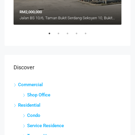
RM2,000,000
RM4
Jalan BS 10/6, Taman Bukit Serdang Seksyen 10, Bukit Serdang, Seri Kembangan, Subang Jaya City Council, Petaling, Selangor, 43300, Malaysia
Discover
Commercial
Shop Office
Residential
Condo
Service Residence