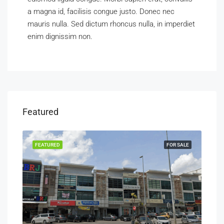
a magna id, facilisis congue justo. Donec nec
mauris nulla. Sed dictum rhoncus nulla, in imperdiet
enim dignissim non.
Featured
RENT
FEATURED
FOR SALE
FEA